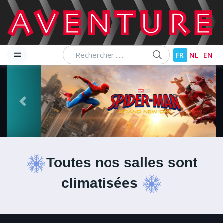
Chercher
FR
NL
EN
Previous
Next
Toutes nos salles sont
climatisées