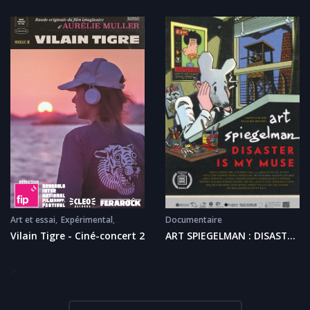
d'animaux.
Documentaire
Art et essai
Expérimental
Musical
ART SPIEGELMAN : DISASTER
Vilain Tigre - Ciné-concert 2
IS MY MUSE
>