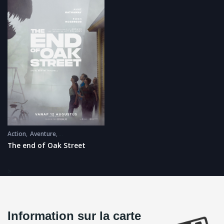
Action
Aventure
Prochainement
Science Fiction
The end of Oak Street
>
Information sur la carte