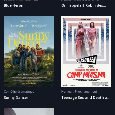
Prochainement
On l'appelait Robin des
Blue Heron
Bois
Comédie dramatique
Horreur
Prochainement
Prochainement
Sunny Dancer
Teenage Sex and Death at
Camp Miasma