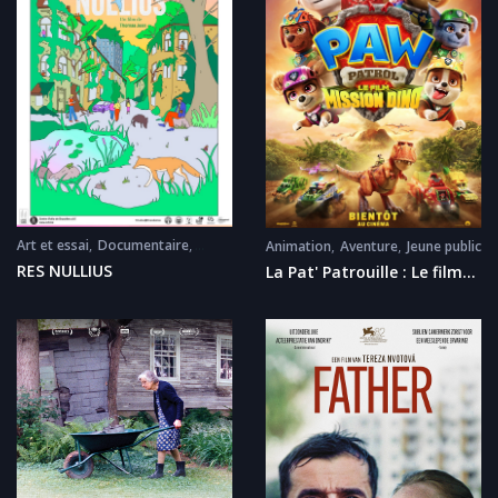
Art et essai
Documentaire
Animation
Aventure
Jeune public
Événement
Made in Belgium
RES NULLIUS
La Pat' Patrouille : Le film
mission Dino